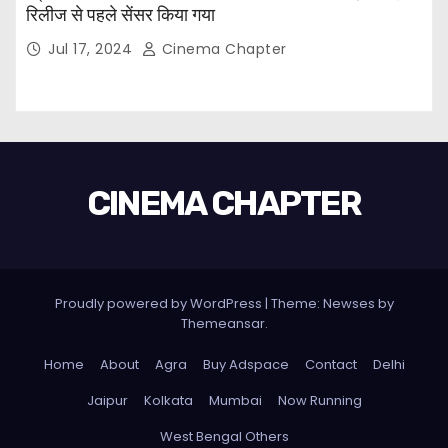
रिलीज से पहले सेंसर किया गया
Jul 17, 2024
Cinema Chapter
CINEMA CHAPTER
Proudly powered by WordPress
|
Theme: Newses by
Themeansar
.
Home
About
Agra
Buy Adspace
Contact
Delhi
Jaipur
Kolkata
Mumbai
Now Running
West Bengal Others