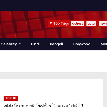
Top Tags
actress
actor
new 
Celebrity
Hindi
Bengali
Holywood
Mo
BENGALI
আবার ফিরছে লালটু-মিতালী জুটি, আসবে ‘হামি টু’!