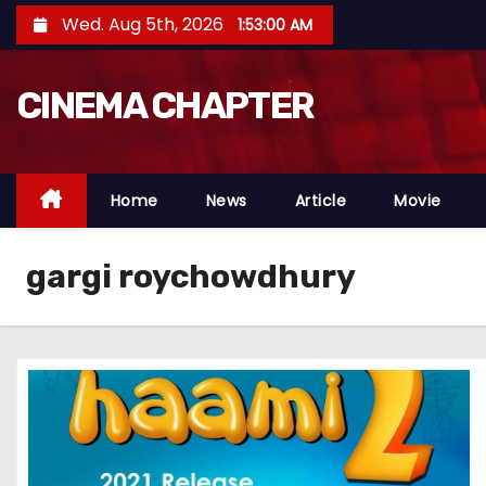
S
Wed. Aug 5th, 2026
1:53:01 AM
k
i
CINEMA CHAPTER
p
t
o
c
Home
News
Article
Movie
o
n
gargi roychowdhury
t
e
n
t