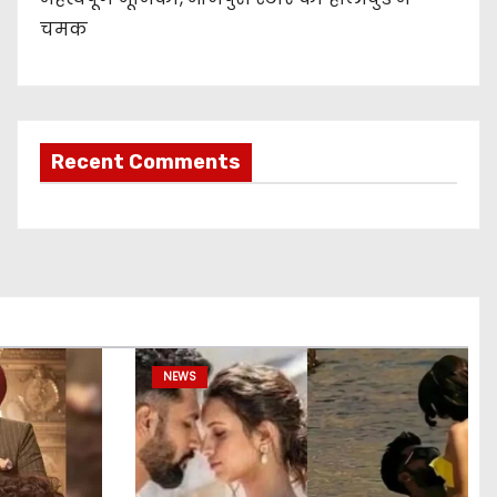
चमक
Recent Comments
NEWS