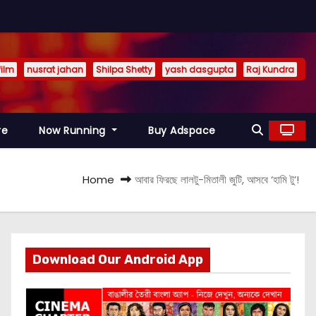
film
nusrat jahan
Shilpa Shetty
yash dasgupta
Raj Kundra
re
Now Running
Buy Adspace
Home
আবার ফিরছে লালটু-মিতালী জুটি, আসবে ‘হামি টু’!
Download Our Android App