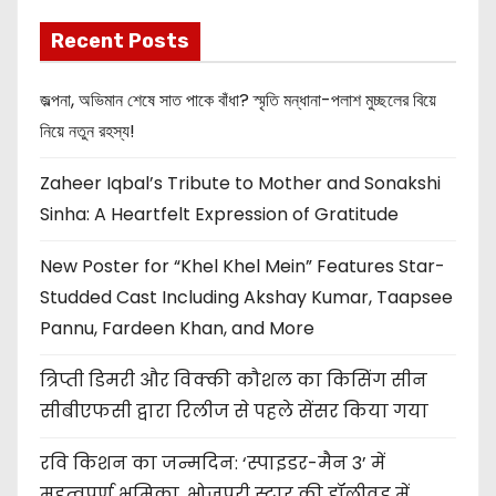
Recent Posts
জল্পনা, অভিমান শেষে সাত পাকে বাঁধা? স্মৃতি মন্ধানা-পলাশ মুচ্ছলের বিয়ে
নিয়ে নতুন রহস্য!
Zaheer Iqbal’s Tribute to Mother and Sonakshi
Sinha: A Heartfelt Expression of Gratitude
New Poster for “Khel Khel Mein” Features Star-
Studded Cast Including Akshay Kumar, Taapsee
Pannu, Fardeen Khan, and More
त्रिप्ती डिमरी और विक्की कौशल का किसिंग सीन
सीबीएफसी द्वारा रिलीज से पहले सेंसर किया गया
रवि किशन का जन्मदिन: ‘स्पाइडर-मैन 3’ में
महत्वपूर्ण भूमिका, भोजपुरी स्टार की हॉलीवुड में