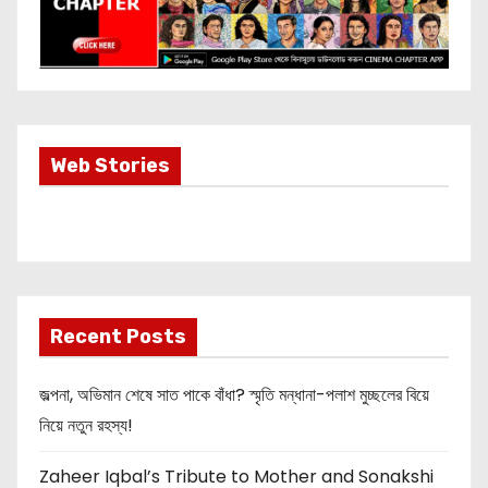
Most Important
Web Stories
Info about
Akshay Kumar
New Release
OMG 2
Recent Posts
জল্পনা, অভিমান শেষে সাত পাকে বাঁধা? স্মৃতি মন্ধানা-পলাশ মুচ্ছলের বিয়ে
নিয়ে নতুন রহস্য!
Zaheer Iqbal’s Tribute to Mother and Sonakshi