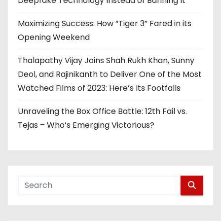
Deepfake Technology Instead of Banning It
Maximizing Success: How “Tiger 3” Fared in its
Opening Weekend
Thalapathy Vijay Joins Shah Rukh Khan, Sunny
Deol, and Rajinikanth to Deliver One of the Most
Watched Films of 2023: Here’s Its Footfalls
Unraveling the Box Office Battle: 12th Fail vs.
Tejas – Who’s Emerging Victorious?