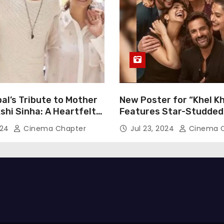
al’s Tribute to Mother
New Poster for “Khel Kh
hi Sinha: A Heartfelt
Features Star-Studded
n of Gratitude
Including Akshay Kumar
024
Cinema Chapter
Jul 23, 2024
Cinema C
Pannu, Fardeen Khan, 