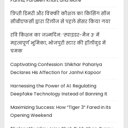
Pannu, Fardeen Khan, and More
त्रिप्ती डिमरी और विक्की कौशल का किसिंग सीन
सीबीएफसी द्वारा रिलीज से पहले सेंसर किया गया
रवि किशन का जन्मदिन: ‘स्पाइडर-मैन 3’ में
महत्वपूर्ण भूमिका, भोजपुरी स्टार की हॉलीवुड में
चमक
Captivating Confession: Shikhar Pahariya
Declares His Affection for Janhvi Kapoor
Harnessing the Power of AI: Regulating
Deepfake Technology Instead of Banning It
Maximizing Success: How “Tiger 3” Fared in its
Opening Weekend