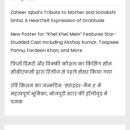
Zaheer Iqbal’s Tribute to Mother and Sonakshi
Sinha: A Heartfelt Expression of Gratitude
New Poster for “Khel Khel Mein” Features Star-
Studded Cast Including Akshay Kumar, Taapsee
Pannu, Fardeen Khan, and More
त्रिप्ती डिमरी और विक्की कौशल का किसिंग सीन
सीबीएफसी द्वारा रिलीज से पहले सेंसर किया गया
रवि किशन का जन्मदिन: ‘स्पाइडर-मैन 3’ में
महत्वपूर्ण भूमिका, भोजपुरी स्टार की हॉलीवुड में
चमक