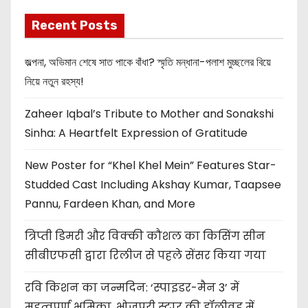
Recent Posts
জল্পনা, অভিমান শেষে সাত পাকে বাঁধা? স্মৃতি মন্ধানা-পলাশ মুচ্ছলের বিয়ে
নিয়ে নতুন রহস্য!
Zaheer Iqbal’s Tribute to Mother and Sonakshi
Sinha: A Heartfelt Expression of Gratitude
New Poster for “Khel Khel Mein” Features Star-
Studded Cast Including Akshay Kumar, Taapsee
Pannu, Fardeen Khan, and More
त्रिप्ती डिमरी और विक्की कौशल का किसिंग सीन
सीबीएफसी द्वारा रिलीज से पहले सेंसर किया गया
रवि किशन का जन्मदिन: ‘स्पाइडर-मैन 3’ में
महत्वपूर्ण भूमिका, भोजपुरी स्टार की हॉलीवुड में