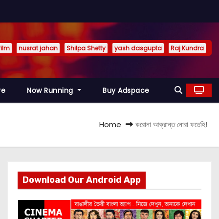
film
nusrat jahan
Shilpa Shetty
yash dasgupta
Raj Kundra
re
Now Running
Buy Adspace
Home
করোনা আক্রান্ত নোরা ফতেহি!
Download Our Android App