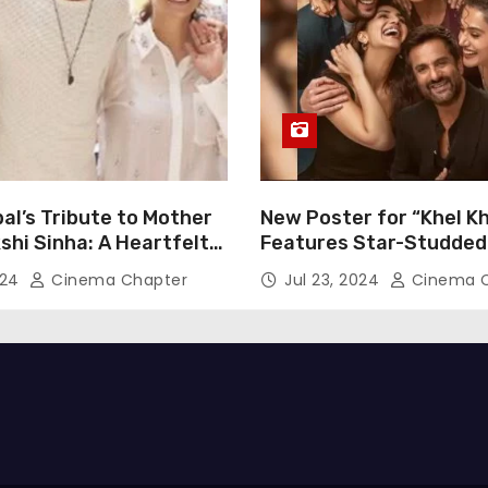
al’s Tribute to Mother
New Poster for “Khel Kh
hi Sinha: A Heartfelt
Features Star-Studded
n of Gratitude
Including Akshay Kumar
024
Cinema Chapter
Jul 23, 2024
Cinema C
Pannu, Fardeen Khan, 