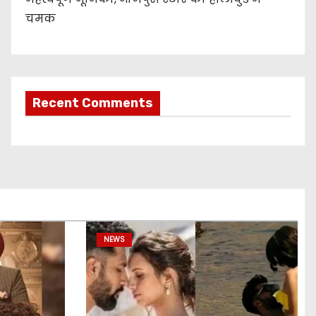
चमक
Recent Comments
NEWS