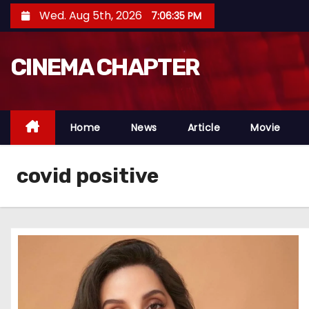
S
Wed. Aug 5th, 2026
7:06:36 PM
k
i
CINEMA CHAPTER
p
t
o
c
Home
News
Article
Movie
o
n
covid positive
t
e
n
t