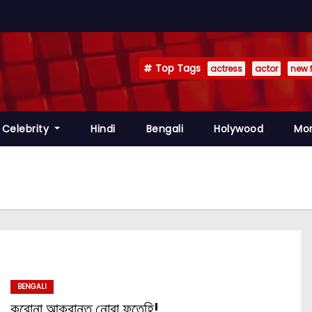
Top Tags
actress
actor
new 
Celebrity
Hindi
Bengali
Holywood
Mo
BENGALI
করোনা আক্রান্ত নোরা ফতেহি!