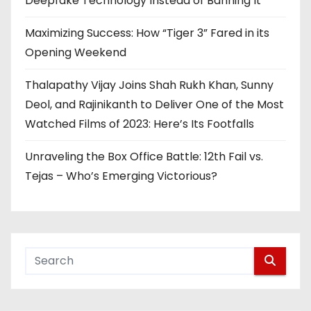
Deepfake Technology Instead of Banning It
Maximizing Success: How “Tiger 3” Fared in its
Opening Weekend
Thalapathy Vijay Joins Shah Rukh Khan, Sunny
Deol, and Rajinikanth to Deliver One of the Most
Watched Films of 2023: Here’s Its Footfalls
Unraveling the Box Office Battle: 12th Fail vs.
Tejas – Who’s Emerging Victorious?