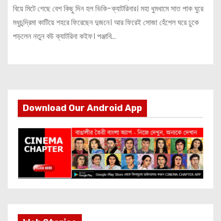
বিয়ে মিটে গেছে বেশ কিছু দিন হল ভিকি-ক্যাটরিনার। মহা ধুমধামে সাত পাক ঘুরে
মধুচন্দ্রিমা কাটিয়ে শহরে ফিরেছেন দুজনে। আর ফিরেই সোজা হেঁশেল ঘরে ঢুকে
পড়লেন নতুন বউ ক্যাটরিনা কইফ। পঞ্জাবি…
Download Our Android App