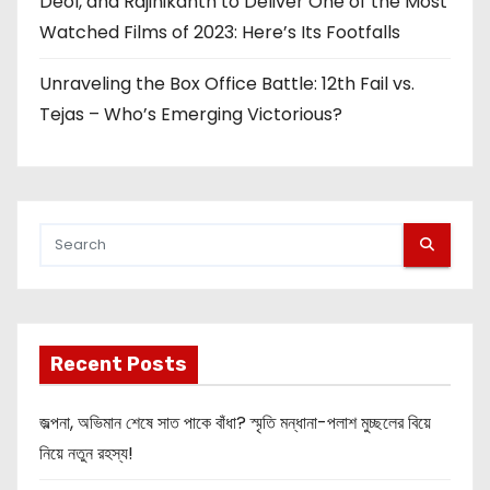
Deol, and Rajinikanth to Deliver One of the Most
Watched Films of 2023: Here’s Its Footfalls
Unraveling the Box Office Battle: 12th Fail vs.
Tejas – Who’s Emerging Victorious?
Recent Posts
জল্পনা, অভিমান শেষে সাত পাকে বাঁধা? স্মৃতি মন্ধানা-পলাশ মুচ্ছলের বিয়ে
নিয়ে নতুন রহস্য!