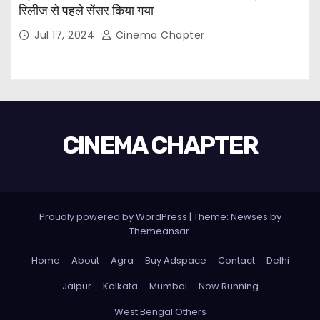
रिलीज से पहले सेंसर किया गया
Jul 17, 2024
Cinema Chapter
CINEMA CHAPTER
Proudly powered by WordPress
|
Theme: Newses by
Themeansar
.
Home
About
Agra
Buy Adspace
Contact
Delhi
Jaipur
Kolkata
Mumbai
Now Running
West Bengal Others