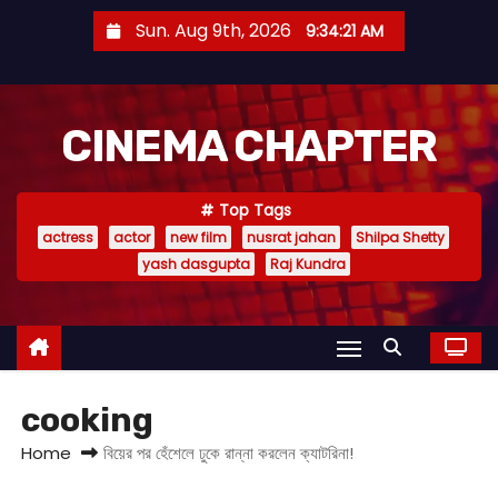
S
Sun. Aug 9th, 2026
9:34:22 AM
k
i
p
CINEMA CHAPTER
t
o
c
Top Tags
o
actress
actor
new film
nusrat jahan
Shilpa Shetty
n
yash dasgupta
Raj Kundra
t
e
n
t
cooking
Home
বিয়ের পর হেঁশেলে ঢুকে রান্না করলেন ক্যাটরিনা!