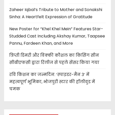
Zaheer Iqbal’s Tribute to Mother and Sonakshi
Sinha: A Heartfelt Expression of Gratitude
New Poster for “Khel Khel Mein” Features Star-
Studded Cast Including Akshay Kumar, Taapsee
Pannu, Fardeen Khan, and More
त्रिप्ती डिमरी और विक्की कौशल का किसिंग सीन
सीबीएफसी द्वारा रिलीज से पहले सेंसर किया गया
रवि किशन का जन्मदिन: ‘स्पाइडर-मैन 3’ में
महत्वपूर्ण भूमिका, भोजपुरी स्टार की हॉलीवुड में
चमक