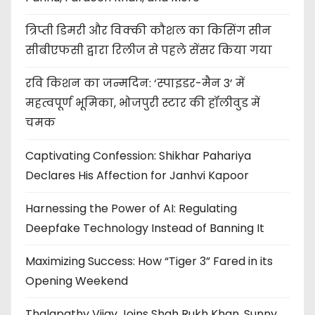
त्रिप्ती डिमरी और विक्की कौशल का किसिंग सीन
सीबीएफसी द्वारा रिलीज से पहले सेंसर किया गया
रवि किशन का जन्मदिन: ‘स्पाइडर-मैन 3’ में
महत्वपूर्ण भूमिका, भोजपुरी स्टार की हॉलीवुड में
चमक
Captivating Confession: Shikhar Pahariya
Declares His Affection for Janhvi Kapoor
Harnessing the Power of AI: Regulating
Deepfake Technology Instead of Banning It
Maximizing Success: How “Tiger 3” Fared in its
Opening Weekend
Thalapathy Vijay Joins Shah Rukh Khan, Sunny