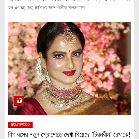
যত এগচ্ছে নেহা ভাসিনের সঙ্গে প্রতীক সহজপালের…
BOLLYWOOD
বিগ বসের নতুন প্রোমোতে দেখা গিয়েছে ‘চিরনবীন’ রেখাকে!