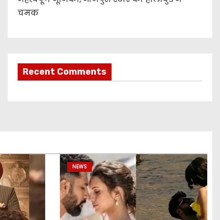
चमक
Recent Comments
NEWS