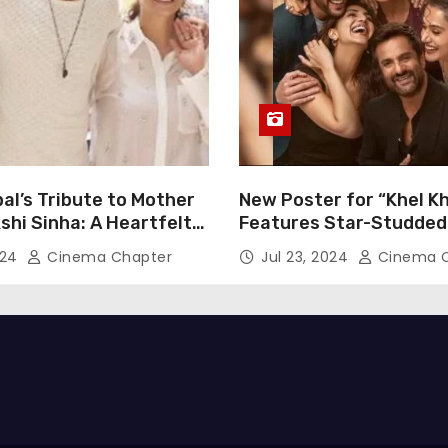
al’s Tribute to Mother
New Poster for “Khel Kh
hi Sinha: A Heartfelt
Features Star-Studded
n of Gratitude
Including Akshay Kumar
024
Cinema Chapter
Jul 23, 2024
Cinema C
Pannu, Fardeen Khan, 