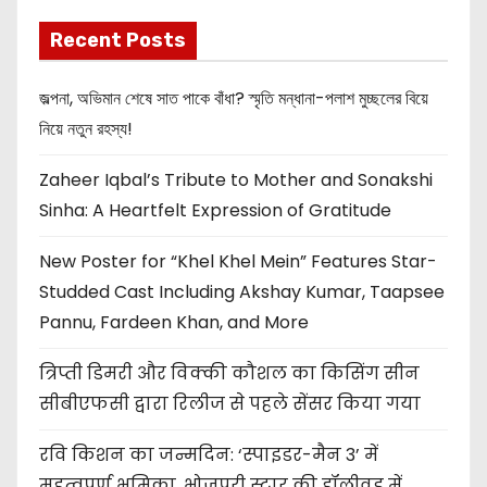
Recent Posts
জল্পনা, অভিমান শেষে সাত পাকে বাঁধা? স্মৃতি মন্ধানা-পলাশ মুচ্ছলের বিয়ে
নিয়ে নতুন রহস্য!
Zaheer Iqbal’s Tribute to Mother and Sonakshi
Sinha: A Heartfelt Expression of Gratitude
New Poster for “Khel Khel Mein” Features Star-
Studded Cast Including Akshay Kumar, Taapsee
Pannu, Fardeen Khan, and More
त्रिप्ती डिमरी और विक्की कौशल का किसिंग सीन
सीबीएफसी द्वारा रिलीज से पहले सेंसर किया गया
रवि किशन का जन्मदिन: ‘स्पाइडर-मैन 3’ में
महत्वपूर्ण भूमिका, भोजपुरी स्टार की हॉलीवुड में