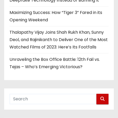
Deepfake Technology Instead of Banning It
Maximizing Success: How “Tiger 3” Fared in its
Opening Weekend
Thalapathy Vijay Joins Shah Rukh Khan, Sunny
Deol, and Rajinikanth to Deliver One of the Most
Watched Films of 2023: Here’s Its Footfalls
Unraveling the Box Office Battle: 12th Fail vs.
Tejas – Who’s Emerging Victorious?