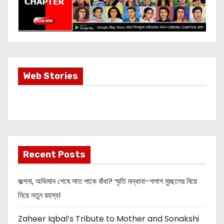
Most Important
Web Stories
Info about
Akshay Kumar
New Release
OMG 2
Recent Posts
জল্পনা, অভিমান শেষে সাত পাকে বাঁধা? স্মৃতি মন্ধানা-পলাশ মুচ্ছলের বিয়ে
নিয়ে নতুন রহস্য!
Zaheer Iqbal’s Tribute to Mother and Sonakshi