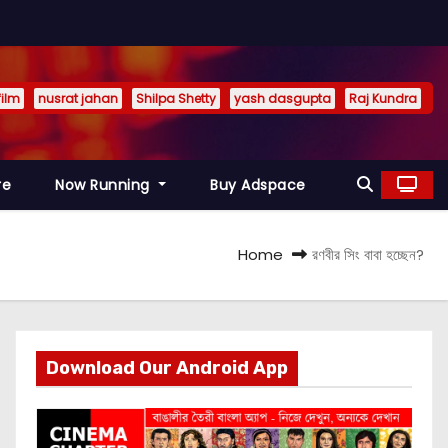
film
nusrat jahan
Shilpa Shetty
yash dasgupta
Raj Kundra
re
Now Running
Buy Adspace
Home
রণবীর সিং বাবা হচ্ছেন?
Download Our Android App